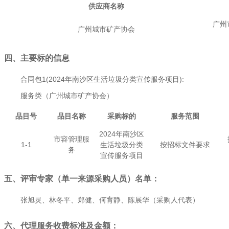
供应商名称
广州
广州城市矿产协会
四、主要标的信息
合同包1(2024年南沙区生活垃圾分类宣传服务项目):
服务类（广州城市矿产协会）
品目号
品目名称
采购标的
服务范围
2024年南沙区
市容管理服
1-1
生活垃圾分类
按招标文件要求
务
宣传服务项目
五、评审专家（单一来源采购人员）名单：
张旭灵
、
林冬平
、
郑健
、
何育静
、
陈展华（采购人代表）
六、代理服务收费标准及金额：