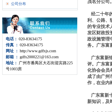
茂名分公司
公司分布
经二十年
利、公路、
的专业技术
发区财政投
政设施管理
电话：
020-83634175
传真 ：
020-83634175
务。广东富
网址 ：
http://www.gdfxjs.com
邮箱 ：
gdfx2000221@163.com
广东富新恪
地址：
广州市番禺区大石街迎宾路225
评。广东富
号1003房
化协会会员单
成了由广州
作，在业内
广东富新十
新知识，及