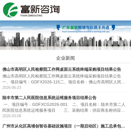
Toggle navigation
企业新闻
佛山市高明区人民检察院工作网桌面云系统终端采购项目结果公告
佛山市高明区人民检察院工作网桌面云系统终端采购项目结果公告
一、项目编号：GDFX2026-115二、项目名称：佛山市高明区人民检
察院工作网桌面云系统终端采购项目三、采购结果供应商名称供应商
2026-06-23
地址中标（成交）金额广东维信智联科技有限公司广东省东莞市常平
陆丰市第二人民医院信息系统运维服务项目结果公告
镇常平金塘路5号1栋204室241300.00元四、主要标的信息采购标的规
一、项目编号：GDFXCG2026-001 二、项目名称：陆丰市第二人
格型号数量（单位）单价(元)总价(元)佛山市高明区人民检察院工作网
民医院信息系统运维服务项目 三、采购结果：供应商名称供应商
桌面云系统终端采购项目按磋商文件要求1批241300.00 241300.0
地址中标（成交）金额中国联合网络通信有限公司汕尾市分公司汕尾
2026-03-09
0 五、评审专家（单一来源采购人员）名单：霍金联、陈国廉、张小松
市城区振业路联通大厦799,800.00元 四、主要标的信息：服务类（中
六、公告期限自本公告发布之日起1个工作日。七、其他补充事宜供应
广州市从化区高埔创智谷基础设施项目（一期启动区）施工总承包中
国联合网络通信有限公司汕尾市分公司）序号标的名称服务范围服务
商资格性审查符合性审查商务得分技术得分价格得分综合得分得分排