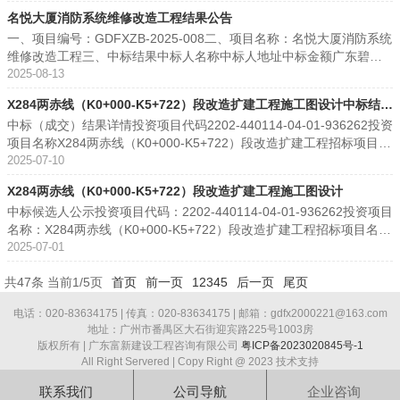
改建工程施工公示名称罗定市X819线榃滨圩至垌利公路改建工程施工
正应用充分运用云计算、大数据等现代信息技术，进一步升级矫正人
造师/ 豫1412019202002741无2长大市政工程(广东)有限公司914403
名悦大厦消防系统维修改造工程结果公告
中标候选人公示开标日期2025年11月20日 8时30分本项目评标结果如
员信息核查功能，对矫正工作进行数据化分析，大幅提高社区矫正管
00MA5G5LYH0W121495940.02元（1）工程质量标准：达到工程施
一、项目编号：GDFXZB-2025-008二、项目名称：名悦大厦消防系统
下：评标情况序号投标单位名称施工组织设计评审主要人员评审其他
理的信息化和智能化，减轻基层负担，实现精 准 矫正，全程管控。基
工质量验收规范合格标准及国家现行相关专业有关施工质量验收规范
维修改造工程三、中标结果中标人名称中标人地址中标金额广东碧安
因素评审总得分1江西省路桥隧道工程有限公司302533.988.92弘岳路
于完成适配后的珠海市司法局综合业务平台上建设新应用：1、建设法
标准，一次验收合格。并符合施工图纸要求和国家、行业有关标准、
机电工程有限公司乳源瑶族自治县乳城镇北环路13号广科乳源产业创
2025-08-13
桥工程集团有限公司31.1662533.990.0663中铁一局集团有限公司34.
治督察业务应用，落实“督察、反馈、整改、督办、报告、问责、回头
要求和规范，满足水务、供电、市政等部门接管单位验收标准。确保
新园孵化大楼四楼413室、414室95116.67元四、主要标的信息 项目
4672534.593.9674大连力和公路工程有限公司31.252533.990.155哈
看”全流程信息化闭环管理，推进各类法治督察 集成、协同高效；2、
符合国家、省、市、从化区相关职能或行业主管部门关于质量验收标
X284两赤线（K0+000-K5+722）段改造扩建工程施工图设计中标结果
名称服务内容服务期金额(元)名悦大厦消防系统维修改造工程消防线路
尔滨市公路工程集团有限公司31.9662533.990.8666广西智凌交通建
升级社区矫正应用充分运用云计算、大数据等现代信息技术，进一步
准，并达到合格或（以上标准）。 （2）安全文明施工目标：杜绝一般
中标（成交）结果详情投资项目代码2202-440114-04-01-936262投资
接地维修、末端设备故障处理、防排烟风机维修等，多种消防设备的
公告
设有限公司33.32533.992.27江西天丰建设集团有限公司31.4172533.
升级矫正人员信息核查功能，对矫正工作进行数据化分析，大幅提高
事故等级以上的伤亡事故且工伤责任事故死亡人数为零。2025年12月
项目名称X284两赤线（K0+000-K5+722）段改造扩建工程招标项目名
更换如控制器、操作盘、控制柜等，以及系统调试编程工作；具体详
990.317中标候选人名称中标候选人代码排名投标报价质量承诺工期
社区矫正管理的信息化和智能化，减轻基层负担，实现精 准 矫正，全
31日计划开工，施工总期：761日历天。（暂定工期，具体开工日期以
称X284两赤线（K0+000-K5+722）段改造扩建工程施工图设计标段
2025-07-10
见工程量清单。 合同签订后30日内完成维修及验收并交付使用。9511
（交货期）中标候选人响应招标文件的资格能力条件拟派项目负责人
程管控。合同签订之日为服务起始时间，服务期限为20个月。其
总监理工程师发出的开工令为准）市政公用工程施工总承包壹级/ D14
（包）名称X284两赤线（K0+000-K5+722）段改造扩建工程施工图设
6.67五、评审专家名单：谢迎春、万三梅、张利超六、公告期限自本
姓名拟派项目负责人职业资格中铁一局集团有限公司9161000022052
中，“珠海市司法局综合业务平台信息创新适配改造和功能升级开发周
X284两赤线（K0+000-K5+722）段改造扩建工程施工图设计
4142416无李鑫市政公用工程一级建造师/ 粤1442021202201447无3
计公告名称X284两赤线（K0+000-K5+722）段改造扩建工程施工图设
公告发布之日起1个工作日。七、其他补充事宜 投标单位名称资格性审
2345A13564.454562（万元）工程交工验收的质量评定：合格；竣工
期5个月，上线试运行3个月进行项目合同验收，通过后进入12个月的
中铁二局集团有限公司91510100MA61RKR7X3118863548.46元工程
中标候选人公示投资项目代码：2202-440114-04-01-936262投资项目
计中标结果公告招标单位广州市花都区道路交通基础设施建设管理中
查符合性审查技术得分商务得分价格得分综合得分得分排名推荐排名
验收的质量评定为：合格365个日历天（从总监签发开工令起计算）资
免费系统运维服务期。信息技术应用创新改造后的系统、软件、硬件
质量标准：达到工程施工质量验收规范合格标准及国家现行相关专业
名称：X284两赤线（K0+000-K5+722）段改造扩建工程招标项目名
心招标代理广东富新建设工程咨询有限公司中标单位中标价工期（交
广东碧安机电工程有限公司通过通过29.00 24.00 30.00 83.00 11鹤山
格情况：公路工程施工总承包特级/证号：D161012256,安全生产许可
等应完整实现原有业务功能以及新增的基于信息技术应用创新改造环
有关施工质量验收规范标准，一次验收合格。并符合施工图纸要求和
称：X284两赤线（K0+000-K5+722）段改造扩建工程施工图设计标段
2025-07-01
货期）项目负责人广州市交通设计研究院有限公司中标总价(万元):11
市顺安市政工程有限公司通过通过25.00 12.00 27.46 64.46 22广东文
证/证号：（陕）JZ安许证字[2005]000073业绩情况：1、贺州至巴马
境的特定功能等。各功能模块之间的交互和协作准确无误。五、评审
国家、行业有关标准、要求和规范，满足水务、供电、市政等部门接
（包）名称：X284两赤线（K0+000-K5+722）段改造扩建工程施工图
7.357959详见专用合同条款第8.1.3款的规定。夏亮生中标日期2025-0
华建设发展有限公司通过通过24.00 12.00 27.30 63.30 33八、凡对本
高速公路（来宾至都安段）设计施工总承包№3标；2、巴马-凭祥公路
专家（单一来源采购人员）名单：陈波（采购人代表）、骆雅诗、彭
管单位验收标准。确保符合国家、省、市、从化区相关职能或行 业主
共47条 当前1/5页
首页
前一页
1
2
3
4
5
后一页
尾页
设计公示名称：X284两赤线（K0+000-K5+722）段改造扩建工程施工
7-09 19:01:26
次公告内容提出询问，请按以下方式联系。1.招标人信息名 称：港联
大新经龙州至凭祥段融资+工程总承包№1标段；3、S21阿勒泰至乌鲁
华养、吉壮、罗伟坚六、代理服务收费标准及金额：代理服务收费标
管部门关于质量验收标准，并达到合格或（以上标准）。2025 年 12
图设计中标候选人公示开标日期：2025年6月27日 8时30分本项目评
不动产服务（中国）股份有限公司地 址：广州市越秀区建设六马路29
木齐公路建设一期工程（黄花沟至乌鲁木齐段）HW-1标段；4、广西
准以中标金额为计算基数，按照国家计委关于印发《招标代理服务收
电话：020-83634175 | 传真：020-83634175 | 邮箱：gdfx2000221@163.com
月 31 日计划开工，施工总期：761 日历天。 （暂定工期，具体开工
标结果如下：评标情况：序号中标候选人名称技术建议书评审投标报
号16层B室联系方式：159892087012.招标代理机构信息名 称：广东
南丹至天峨下老高速公路工程建设项目№2合同段；5、武宣—来宾—
地址：广州市番禺区大石街迎宾路225号1003房
费管理暂行办法》的通知（计价格[2002]1980号）的收费标准（服务
日期以总监理工程师发出的开工令为准）。市政公用工程施工总承包
价评审主要人员评审其他因素评审信用等级综合得分1广州市交通设计
富新建设工程咨询有限公司地 址：广州市荔湾区花地大道金光大街22
合山—忻城公路№3标段。王小锋资质资格：公路工程专业一级建造
版权所有 | 广东富新建设工程咨询有限公司
粤ICP备2023020845号-1
类）的120%收取，低于伍仟按伍仟收取，由中标人在领取中标通知书
壹级/ D151064251无李金德市政公用工程一级建造师/ 川1511819025
研究院有限公司32.89.112034.9A96.81002广东省交通规划设计研究
号301铺联系方式：180583142003.项目联系方式项目联系人：黄工
师：陕1612020202101479,公路工程高级工程师：G3401031501,安
All Right Servered | Copy Right @ 2023 技术支持
时一次性支付。合同包号合同包名称代理服务费金额（万元）收取对
79无4重庆乾和建筑工程有限公司91500101572124463H122391251.
院集团股份有限公司30.859.11192034.9A94.86193恒津设计有限公司
电 话：18058314200 广东富新建设工程咨询有限公司2025年8月13
全生产考核合格证：陕交安B19G03599业绩：/大连力和公路工程有限
象1珠海市司法局综合业务平台信息技术应用创新改造建设项目2.1483
28元按招标文件的要求按招标文件的要求市政公用工程施工总承包壹
29.49.11632034.75B93.26634广东粤路勘察设计有限公司30.8259.09
联系我们
公司导航
企业咨询
日
公司91210200747864640Q23575.100043（万元）工程交工验收的