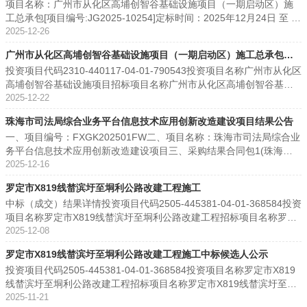
项目名称：广州市从化区高埔创智谷基础设施项目（一期启动区）施
要求服务时间服务标准1陆丰市第二人民医院信息系统运维服务项目按
标结果公告
名广东海智盛科技有限公司通过通过11.00 37.33 29.91 78.24 3广东
工总承包[项目编号:JG2025-10254]定标时间：2025年12月24日 至 2
磋商文件要求按磋商文件要求按磋商文件要求按磋商文件要求 五、评
维信智联科技有限公司通过通过25.00 42.33 30.00 97.33 1广州方唐
025年12月24日公示时间：2025年12月24日 序号单位名称答辩因素得
2025-12-26
审专家名单：李雄标、陈璐、张兆泉 六、代理服务收费标准及金额：
科技有限公司通过通过14.00 27.67 29.80 71.47 4广东鼎华科技股份
分答辩因素得分总得分1广东省基础工程集团有限公司64.2014.7678.9
代理服务收费标准按固定总价人民币壹万伍仟元整（¥15,000.00）收
有限公司通过通过25.00 33.33 29.88 88.21 2八、凡对本次公告内容
广州市从化区高埔创智谷基础设施项目（一期启动区）施工总承包中
62(主)中铁一局集团有限公司;(成)中铁(广州)投资发展有限公司76.401
取，向中标（成交）供应商收取代理服务费。采购项目名称代理服务
提出询问，请按以下方式联系。1.采购人信息名 称：佛山市高明区人
投资项目代码2310-440117-04-01-790543投资项目名称广州市从化区
4.8891.283长大市政工程(广东)有限公司70.4014.9385.334中铁二局
标候选人公示
费金额（万元）收取对象陆丰市第二人民医院信息系统运维服务项目1.
民检察院地 址：佛山市高明区荷城街道南平街33号联系方式：0757-
高埔创智谷基础设施项目招标项目名称广州市从化区高埔创智谷基础
集团有限公司0.0014.7214.725河南立哲建设工程有限公司59.0014.68
50中标（成交）供应商 七、公告期限：自本公告发布之日起1个工作
886609902.采购代理机构信息名 称：广东富新建设工程咨询有限公
设施项目（一期启动区）施工总承包标段（包）名称广州市从化区高
2025-12-22
73.686重庆乾和建筑工程有限公司55.0014.7769.77 中标人：(主)中铁
日。 八、其他补充事宜：供应商名称资格性审查符合性审查技术得分
司地 址：广州市番禺区大石街迎宾路225号1003房联系方式：18188
埔创智谷基础设施项目（一期启动区）施工总承包公示名称广州市从
一局集团有限公司;(成)中铁(广州)投资发展有限公司中标价：中标总价
商务得分价格得分综合得分得分排名推荐排名中国联合网络通信有限
7025913.项目联系方式项目联系人：李先生电 话：18188702591广
珠海市司法局综合业务平台信息技术应用创新改造建设项目结果公告
化区高埔创智谷基础设施项目（一期启动区）施工总承包中标候选人
12176.664829万元项目负责人： 杨博 根据《中华人民共和国招标投
公司汕尾市分公司通过通过65.0020.009.5094.5011中国移动通信集团
东富新建设工程咨询有限公司2026年06月23日
一、项目编号：FXGK202501FW二、项目名称：珠海市司法局综合业
公示开标日期2025-12-18 10:00:00评标情况本项目评标结果如下：本
标法实施条例》第六十条规定，投标人或者其他利害关系人认为招标
广东有限公司汕尾分公司通过通过56.6719.0010.0085.6722广东金维
务平台信息技术应用创新改造建设项目三、采购结果合同包1(珠海市
项目评标结果如下： 序号投标单位投标报价(元)统一社会信用代码后
投标活动不符合法律、行政法规规定的，可以自公示之日起10日内向
科技发展有限公司通过通过45.0016.009.5070.5033广东颜宁信息技术
司法局综合业务平台信息技术应用创新改造建设项目):供应商名称供应
2025-12-16
4位(除校验码外)1重庆乾和建筑工程有限公司122391251.284463H2
有关行政监督部门投诉。投诉应当递交投诉书，投诉书的内容应符合
有限公司通过通过51.670.009.8061.464 九、凡对本次公告提出询
商地址中标（成交）金额上海百事通公共法律服务有限公司广州市越
(主)中铁一局集团有限公司;(成)中铁(广州)投资发展有限公司1217666
《工程建设项目招标投标活动投诉处理办法》（7部委第11号令）第七
问，请按以下联系方式：1.采购人信息名称：陆丰市第二人民医院地
罗定市X819线榃滨圩至垌利公路改建工程施工
秀区越华路112号珠江国际大厦15011,362,800.00元四、主要标的信
48.29(主)2345A(成)86D4W3中铁二局集团有限公司118863548.46KR
条的规定。· · 招标投标监督部门：广州市从化区建设工程技术中心
址：汕尾市陆丰市甲子镇人民路102号联系方式：189292890122.采购
中标（成交）结果详情投资项目代码2505-445381-04-01-368584投资
息合同包1(珠海市司法局综合业务平台信息技术应用创新改造建设项
7X34河南立哲建设工程有限公司122836737.595050H5广东省基础工
· 联系地址：广州市从化区街口街河滨南路碧溪一巷3幢2层· 联系电
代理信息名称：广东富新建设工程咨询有限公司地址：广州市番禺区
项目名称罗定市X819线榃滨圩至垌利公路改建工程招标项目名称罗定
目):服务类（上海百事通公共法律服务有限公司）品目号品目名称采购
程集团有限公司116870803.75204876长大市政工程(广东)有限公司12
话：020-37908635· 招标人名称：广东从化经济开发区管理委员会日
大石街迎宾路225号1003房联系方式：020-836341753.项目联系方式
市X819线榃滨圩至垌利公路改建工程施工标段（包）名称罗定市X819
2025-12-08
标的服务范围服务要求服务时间服务标准1-1其他服务珠海市司法局综
1495940.02LYH0W经评审，评标委员会一致同意，推荐合格中标候选
期：2025年12月24日
项目联系人：黄先生、叶先生电话：020-83634175、13432792408
线榃滨圩至垌利公路改建工程施工公告名称罗定市X819线榃滨圩至垌
合业务平台信息技术应用创新改造建设项目采购一、完成珠海市司法
人如下：序号合格中标候选人名称合格中标候选人代码投标报价质量
广东富新建设工程咨询有限公司 2026年3月9日
罗定市X819线榃滨圩至垌利公路改建工程施工中标候选人公示
利公路改建工程施工招标单位罗定市交通运输服务中心招标代理广东
局综合业务平台的信息技术应用创新改造适配工作。 二、基于完成适
承诺工期（交货期）候选人资格情况候选人业绩情况拟派项目负责人
投资项目代码2505-445381-04-01-368584投资项目名称罗定市X819
富新建设工程咨询有限公司中标单位中标价工期（交货期）项目负责
配后的珠海市司法局综合业务平台上建设新应用：1、建设法治督察业
项目负责人资质项目负责人业绩1河南立哲建设工程有限公司9141050
线榃滨圩至垌利公路改建工程招标项目名称罗定市X819线榃滨圩至垌
人中铁一局集团有限公司中标总价(万元):3564.454562365个日历天
务应用，落实“督察、反馈、整改、督办、报告、问责、回头看”全流程
0074225050H122836737.59元按招标文件要求按招标文件要求市政
利公路改建工程施工标段（包）名称罗定市X819线榃滨圩至垌利公路
2025-11-21
（从总监签发开工令起计算）王小锋中标日期2025-11-26 17:56:10
信息化闭环管理，推进各类法治督察 集成、协同高效；2、升级社区矫
公用工程施工总承包壹级/ D141107175无张自良市政公用工程一级建