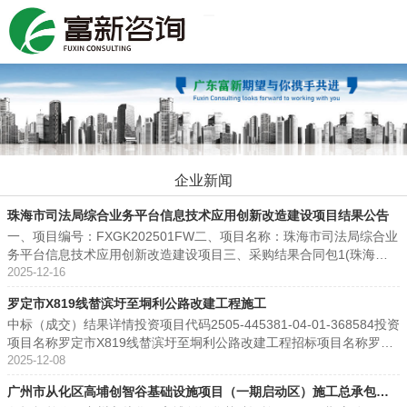
Toggle navigation
企业新闻
珠海市司法局综合业务平台信息技术应用创新改造建设项目结果公告
一、项目编号：FXGK202501FW二、项目名称：珠海市司法局综合业
务平台信息技术应用创新改造建设项目三、采购结果合同包1(珠海市
司法局综合业务平台信息技术应用创新改造建设项目):供应商名称供应
2025-12-16
商地址中标（成交）金额上海百事通公共法律服务有限公司广州市越
罗定市X819线榃滨圩至垌利公路改建工程施工
秀区越华路112号珠江国际大厦15011,362,800.00元四、主要标的信
中标（成交）结果详情投资项目代码2505-445381-04-01-368584投资
息合同包1(珠海市司法局综合业务平台信息技术应用创新改造建设项
项目名称罗定市X819线榃滨圩至垌利公路改建工程招标项目名称罗定
目):服务类（上海百事通公共法律服务有限公司）品目号品目名称采购
市X819线榃滨圩至垌利公路改建工程施工标段（包）名称罗定市X819
2025-12-08
标的服务范围服务要求服务时间服务标准1-1其他服务珠海市司法局综
线榃滨圩至垌利公路改建工程施工公告名称罗定市X819线榃滨圩至垌
合业务平台信息技术应用创新改造建设项目采购一、完成珠海市司法
广州市从化区高埔创智谷基础设施项目（一期启动区）施工总承包补
利公路改建工程施工招标单位罗定市交通运输服务中心招标代理广东
局综合业务平台的信息技术应用创新改造适配工作。 二、基于完成适