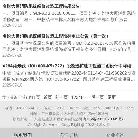
类）的120%收取，低于伍仟按伍仟收取，由中标人在领取中标通知书
改建工程施工公告性质正常资格审查方式资格后审招标项目实施（交
服务期限为20个月。其中珠海市司法局综合业务平台信息创新适配改
㎡，场平边坡防护面积约37361.8㎡。招标内容本项目共包含4条路、
高速公路（来宾至都安段）设计施工总承包№3标；2、巴马-凭祥公路
所列情形的后续处理措施。本项目不收投标保证金。 3招标文件一、投
名悦大厦消防系统维修改造工程结果公告
时一次性支付。合同包号合同包名称代理服务费金额（万元）收取对
货）地点罗定市X819线榃滨圩至垌利公路资金来源上级按规定补助及
造和功能升级开发周期5个月，上线试运行3个月进行项目合同验收，
地块场平以及地块边坡防护，分别为规划一横路、规划一纵路、规划
大新经龙州至凭祥段融资+工程总承包№1标段；3、S21阿勒泰至乌鲁
标须知前附表第19项本工程采用评定分离方式确定中标人。方式一：
一、项目编号：GDFXZB-2025-008二、项目名称：名悦大厦消防系统
象1珠海市司法局综合业务平台信息技术应用创新改造建设项目2.1483
地方配套解决（资金比例：财政资金100%）资金来源构成财政资金10
通过后进入 12 个月的免费系统运维服务期。二、申请人的资格要求：
二路、规划七路。具体拟建规模如下：规划一横路长约540米，红线宽
木齐公路建设一期工程（黄花沟至乌鲁木齐段）HW-1标段；4、广西
选取方法七（适合综合评分办法四，技术标与经济标同时开启）评标
维修改造工程三、中标结果中标人名称中标人地址中标金额广东碧安
中标（成交）供应商七、公告期限自本公告发布之日起1个工作日。
0%招标范围及规模主要是对原道路拓宽、修复路基路面、增加挡土墙
1.投标供应商应具备《中华人民共和国政府采购法》第二十二条规定的
40米，城市主干路，设计车速60km/h，双向6车道；规划一纵路长约4
南丹至天峨下老高速公路工程建设项目№2合同段；5、武宣—来宾—
委员会按照招标文件规定的评标程序对投标人进行评审。若通过技术
机电工程有限公司乳源瑶族自治县乳城镇北环路13号广科乳源产业创
2025-08-13
八、其他补充事宜 合同包1(珠海市司法局综合业务平台信息技术应用
增加涵洞、增加交通安全设施等内容:1、加宽新建路面为10cm厚C15
条件，提供下列材料：1）具有独立承担民事责任的能力：具有独立承
95米，红线宽40米，城市主干路，设计车速60km/h，双向6车道；规
合山—忻城公路№3标段。王小锋资质资格：公路工程专业一级建造
标及经济标有效性审查的合格投标人大于等于3家且少于等于20家的，
新园孵化大楼四楼413室、414室95116.67元四、主要标的信息 项目
创新改造建设项目):供应商资格性审查符合性审查技术得分商务得分价
贫混凝土基层60186平方米+23cm厚弯拉强度4.0MPa水泥面层 60186
担民事责任的能力：提供在中华人民共和国境内注册的法人或其他组
划二路长约475米，红线宽20米，城市支路，设计车速30km/h，双向2
师：陕1612020202101479,公路工程高级工程师：G3401031501,安
名悦大厦消防系统维修改造工程招标更正公告（第一次）
则推荐全部合格的投标人为合格中标候选人（不排序）进入定标阶段
名称服务内容服务期金额(元)名悦大厦消防系统维修改造工程消防线路
格得分综合得分得分排名推荐排名上海百事通公共法律服务有限公司
平方米，修复病害路面为 10cm 厚 C15 贫混凝土基层562.5平方米+23
织的营业执照或事业单位法人证书或社会团体法人登记证书扫描件，
车道；规划七路长约183米，红线宽20米，城市支路，设计车速30km/
全生产考核合格证：陕交安B19G03599业绩：/大连力和公路工程有限
【合格的投标人需完成技术标详细审查评分再推荐为合格中标候选
一、项目基本情况原公告的项目编号：GDFXZB-2025-008原公告的项
接地维修、末端设备故障处理、防排烟风机维修等，多种消防设备的
通过通过45.6034.009.5489.1411广东纳云科技有限公司通过通过35.4
cm厚弯拉强度4.0MPa水泥面层2566.5平方米；2、涵洞 52道/438.4米
如响应供应商为自然人地提供自然人身份证明扫描件；如国家另有规
h，双向2车道。场平面积约236997㎡，场平边坡防护面积约37361.8
公司91210200747864640Q23575.100043（万元）工程交工验收的
人】。如通过符合性评审及定性评审的投标人数量大于20个，由评标
目名称：名悦大厦消防系统维修改造工程首次公告日期：2025年7月8
更换如控制器、操作盘、控制柜等，以及系统调试编程工作；具体详
08.0010.0053.4022钜安科技（广东）有限公司通过通过18.405.009.5
(管涵 47道；盖板涵3道；箱涵 2道)。3、新增C20片石砼挡土墙9730
定的，则从其规定。2）有依法缴纳税收和社会保障资金的良好记录：
㎡。建设内容建设内容包含道路工程、场地平整工程、给排水工程、
质量评定：合格；竣工验收的质量评定为：合格365个日历天资格情
委员会对通过两项评审的投标文件技术标进行择优票决，投标人按得
日二、更正信息：更正事项：招标公告和招标文件更正原因：修改提
2025-07-28
见工程量清单。 合同签订后30日内完成维修及验收并交付使用。9511
332.9333 九、凡对本次公告内容提出询问，请按以下方式联系。1.采
立方米和M10浆砌片石挡土墙2449立方米；4、路线交叉33处（挖方7
投标文件中须按照本项目招标公告附件《资格条件承诺函》格式提
电力照明工程、交通工程、绿化工程、海绵城市等。（具体以工程量
况：公路工程施工总承包一级/证号：D121071260,安全生产许可证/证
票数从高到低进行排序，排名前20的投标人将被推荐为中标候选人，
交投标文件截止时间及开启时间更正内容：原招标公告和招标文件
6.67五、评审专家名单：谢迎春、万三梅、张利超六、公告期限自本
购人信息名 称：珠海市司法局地 址：珠海市香洲梅华西路96号联系
094立方米：填方663立方米，新增C20片石砼挡墙743立方米，挖除
供。3）具有良好的商业信誉和健全的财务会计制度：投标文件中须按
清单与施工图纸为准）工期（交货期）约761日历天。（暂定工期，具
X284两赤线（K0+000-K5+722）段改造扩建工程施工图设计中标结果
号：（辽）JZ安许证字[2005]000472业绩情况：1、国道G202黑大线
其余投标人将被淘汰。 若出现多名投标人得票数相同且并列排名第20
为：投标文件提交截止时间及开启时间为2025年7月29日10点00分
公告发布之日起1个工作日。七、其他补充事宜 投标单位名称资格性审
方式：0756-26620462.采购代理机构信息名 称：广东富新建设工程
病害路面960平方米,修复10cm厚C15贫混凝土基层2730平方米+23cm
照本项目招标公告附件《资格条件承诺函》格式提供。4）履行合同所
体开工日期以总监理工程师发出的开工令为准）。最高投标限价（万
信台子至张家桥段路面改造工程施工；2、繁昌区S339红花山路至铜
中标（成交）结果详情投资项目代码2202-440114-04-01-936262投资
的情况，则由评标委员会成员进行第x轮票决确定排序。本工程采用评
（北京时间）现修改为：投标文件提交截止时间及开启时间为2025年8
公告
查符合性审查技术得分商务得分价格得分综合得分得分排名推荐排名
咨询有限公司地 址：珠海市香洲区紫荆路93号铭泰城市广场1栋2417
厚弯拉强度4.0MPa水泥面层2730平方米）；5、标线6521.5平方米，
必需的设备和专业技术能力：投标文件中须按照本项目招标公告附件
元）12300.895012是否接受联合体投标是投标资格能力要求投标人资
陵界段改建工程二标段；3、X258南大线(南江屯至大南头段)、X259
项目名称X284两赤线（K0+000-K5+722）段改造扩建工程招标项目名
定分离方式确定中标人。方式一：选取方法七（适合综合评分办法
月13日10点00分（北京时间）其他内容不变更正日期：2025年7月28
广东碧安机电工程有限公司通过通过29.00 24.00 30.00 83.00 11鹤山
室联系方式：0756-23738093.项目联系方式项目联系人：汤鹏
标志138套，波形护栏15750米，道口桩96根。招标内容主要是对原道
《资格条件承诺函》格式提供。5）参加采购活动前3年内，在经营活
质要求：1、投标人参加投标的意思表达清楚，投标人代表被授权有
东许线（东水口至许家屯段)及X268多塘线(多落母至塘洼村段)路面改
称X284两赤线（K0+000-K5+722）段改造扩建工程施工图设计标段
2025-07-10
四，技术标与经济标同时开启）评标委员会按照招标文件规定的评标
日三、其他补充事项更正公告为原招标公告、原招标文件不可分割的
市顺安市政工程有限公司通过通过25.00 12.00 27.46 64.46 22广东文
电 话：0756-2373809广东富新建设工程咨询有限公司 2025年12月1
路拓宽、修复路基路面、增加挡土墙增加涵洞、增加交通安全设施等
动中没有重大违法记录：参照投标（报价）函相关承诺格式内容。重
效。 2、投标人是法人或其他组织，按国家法律经营。 3、投标人均持
造工程施工；4、国道同江至哈尔滨公路友谊至集贤段改扩建工程(友
（包）名称X284两赤线（K0+000-K5+722）段改造扩建工程施工图设
程序对投标人进行评审。若通过技术标及经济标有效性审查的合格投
部分，原招标公告、原招标文件相应条款与本公告有不一致之处，以
华建设发展有限公司通过通过24.00 12.00 27.30 63.30 33八、凡对本
0日
内容（具体以本项目施工图设计文件和工程量清单为准）。工期（交
大违法记录，是指供应商因违法经营受到刑事处罚或者责令停产停
有建设行政主管部门颁发的有效期内的企业资质证书及安全生产许可
谊段)；5、省道S212盖亮线(市政界至金州交界段)路面改造工程施
共108条 当前3/11页
首页
前一页
1
2
3
4
5
···
后一页
尾页
计公告名称X284两赤线（K0+000-K5+722）段改造扩建工程施工图设
标人大于等于3家且少于等于20家的，则推荐全部合格的投标人为合格
本公告为准。请投标人务必按照更正后的内容编制投标文件，本公告
次公告内容提出询问，请按以下方式联系。1.招标人信息名 称：港联
货期）365个日历天（从总监签发开工令起计算）。最高投标限价（万
业、吊销许可证或者执照、较大数额罚款等行政处罚。（根据财库〔2
证； 4、投标人应具备以下资质： 投标人具有承接本工程所需的市政
工；6、惠来县乡道Y169线河田至前埔段改建工程；7、县道X294长盐
计中标结果公告招标单位广州市花都区道路交通基础设施建设管理中
中标候选人（不排序）进入定标阶段。如通过符合性评审及定性评审
发布，视同书面通知所有潜在投标人。四、凡对本次公告内容提出询
不动产服务（中国）股份有限公司地 址：广州市越秀区建设六马路29
元）3599.9395是否接受联合体投标否投标资格能力要求投标人资质要
022〕3号文，“较大数额罚款”认定为200万元以上的罚款，法律、行政
公用工程施工总承包一级或以上级别资质；（注：应选择符合招标内
电话：020-83634175 | 传真：020-83634175 | 邮箱：gdfx2000221@163.com
线长岭子至李家村段路面改造工程施工；8、磷溪镇西洋线-厚洋堤提
心招标代理广东富新建设工程咨询有限公司中标单位中标价工期（交
的投标人数量大于20个，由评标委员会对通过两项评审的投标文件技
问，请按以下方式联系。招标人（异议受理单位）名称：港联不动产
号16层B室联系方式：159892087012.招标代理机构信息名 称：广东
求：详见本招标公告附件。项目负责人资格要求：详见本招标公告附
法规以及国务院有关部门明确规定相关领域“较大数额罚款”标准高于20
地址：广州市番禺区大石街迎宾路225号1003房
容的一种施工总承包资质；联合体的，以资质等级低的一方为等级标
升改造工程。9、县道X263龙红线龙口至红石段、X267盐老线盐场至
货期）项目负责人广州市交通设计研究院有限公司中标总价(万元):11
术标进行择优票决，投标人按得票数从高到低进行排序，排名前20的
服务（中国）股份有限公司地址：广州市越秀区建设六马路29号16层
富新建设工程咨询有限公司地 址：广州市荔湾区花地大道金光大街22
件。投标人业绩要求：详见本招标公告附件。其他要求：详见本招标
版权所有 | 广东富新建设工程咨询有限公司
粤ICP备2023020845号-1
0万元的，从其规定）；投标文件中须按照本项目招标公告附件《资格
准）。 对应所设置资质要求的规模指标：单项合同额4000万元以上的
老千山段路面改造工程；10、饶平县“四好农村路”县道X086铁汫线饶
7.357959详见专用合同条款第8.1.3款的规定。夏亮生中标日期2025-0
投标人将被推荐为中标候选人，其余投标人将被淘汰。 若出现多名投
B室联系人：李小姐联系电话：15989208701 招标代理机构名称：广
号301铺联系方式：180583142003.项目联系方式项目联系人：黄工
公告附件。是否采用电子招标投标方式是获取资格预审/招标文件的方
All Right Servered | Copy Right @ 2023 技术支持
条件承诺函》格式提供。2.落实政府采购政策需满足的资格要求：采购
市政综合工程。 注：①资质内容按照建市[2014]159号文颁布的新版
平段路域环境墪治提升工程。王杰资质资格：公路工程专业一级建造
7-09 19:01:26
标人得票数相同且并列排名第20的情况，则由评标委员会成员进行第x
东富新建设工程咨询有限公司地址：广州市荔湾区花地大道金光大街2
电 话：18058314200 广东富新建设工程咨询有限公司2025年8月13
式下载资格预审/招标文件的网络地址：广州交易集团有限公司网站（h
包1(珠海市司法局综合业务平台信息技术应用创新改造建设项目)落实
《建筑业企业资质标准》中对应的资质类别及等级的承包工程范围和
师：辽1212015201511899,道路桥隧高级工程师：00187270,安全生
轮票决确定排序。4招标文件二、投标须知修改表11.2.1（1）广州建
联系我们
公司导航
企业咨询
2号301铺联系人：黄工 电话：18058314200 广东富新建设工程咨询
日
ttps://www.gzggzy.cn/）获取资格预审/招标文件开始时间2025年10月