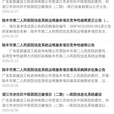
广东富新建设工程咨询有限公司受湛江市赤坎区中医医院的委托，对
要求服务时间服务标准1陆丰市第二人民医院信息系统运维服务项目按
公告
设备购置-手术器械，序号11“复位巾钳（16、18、20）-用于日常开展
湛江市赤坎区中医医院迁建项目（二期）-医疗设备购置以公开公告的
磋商文件要求按磋商文件要求按磋商文件要求按磋商文件要求 五、评
手术210，带尖”，其单价由560.00元/个更正为591.00元/个。6、医疗
形式开展采购需求调查，现邀请有能力提供合格货物及服务的供应商
2026-02-27
审专家名单：李雄标、陈璐、张兆泉 六、代理服务收费标准及金额：
设备购置-手术器械，序号18“有齿镊（16、18、20）-用于日常开展手
参与本项目的采购需求调查活动，相关事宜如下：一、采购需求调查
代理服务收费标准按固定总价人民币壹万伍仟元整（¥15,000.00）收
术160，1×2钩”，其单价由34.32元/个更正为32.01元/个。7、医疗设
陆丰市第二人民医院信息系统运维服务项目竞争性磋商更正公告（第
的设备清单注：具体的采购需求调查设备清单请查看附件1。二、需求
取，向中标（成交）供应商收取代理服务费。采购项目名称代理服务
备购置-手术器械，序号18“有齿镊（16、18、20）-用于日常开展手术
一、项目基本情况原公告的采购项目编号：GDFXCG2026-001原公告
调查的内容产品型号及详细技术参数；相关产业发展；市场供给；同
一次）
费金额（万元）收取对象陆丰市第二人民医院信息系统运维服务项目1.
180，1×2钩”，其单价由32.01元/个更正为34.32元/个。8、医疗设备
的采购项目名称：陆丰市第二人民医院信息系统运维服务项目首次公
类采购项目历史成交信息；后续采购情况。三、文件获取方式、提交
50中标（成交）供应商 七、公告期限：自本公告发布之日起1个工作
购置-手术器械，序号34“皮肤拉钩（大中小）-用于日常开展手术220×
告日期：2026年2月12日二、更正信息：更正事项：采购公告与采购
2026-02-25
时间及方式1、有意愿参与调查的潜在供应商自行下载公告附件2，按
日。 八、其他补充事宜：供应商名称资格性审查符合性审查技术得分
17，钝，三齿”，其单价由354.64元/个更正为344.41元/个。9、医疗
文件更正原因：调整响应文件提交截止时间和开启时间更正内容：原
照采购需求调查响应文件格式填写，欢迎潜在供应商参与调查。2、参
商务得分价格得分综合得分得分排名推荐排名中国联合网络通信有限
设备购置-手术器械，序号34“皮肤拉钩（大中小）-用于日常开展手术2
陆丰市第二人民医院信息系统运维服务项目竞争性磋商公告
公告的响应文件提交截止时间和开启时间：2026年2月27日14时30分0
与的供应商请于2026年3月20日17时30分前递交采购需求调查响应文
公司汕尾市分公司通过通过65.0020.009.5094.5011中国移动通信集团
20×24，钝，四齿”，其单价由344.41元/个更正为354.64元/个。10、
广东富新建设工程咨询有限公司受陆丰市第二人民医院的委托，
0秒，更正为：2026年3月6日14时30分00秒。其他内容不变更正日
件。文件要求如下：2.1采购需求调查响应文件须提供纸质版一式二
广东有限公司汕尾分公司通过通过56.6719.0010.0085.6722广东金维
医疗设备购置-手术器械，序号21、25“大力剪”重复，合并为一项，其
采用竞争性磋商方式组织采购陆丰市第二人民医院信息系统运维服务
期：2026年2月25日三、其他补充事项1.更正公告为原采购公告、原采
份，电子版一份（可编辑的WORD版)。2.2纸质版采购需求调查响应
科技发展有限公司通过通过45.0016.009.5070.5033广东颜宁信息技术
数量、单价更正为“5把 1817.64元/把”。11、医疗设备购置-手术器
项目。欢迎符合资格条件的供应商参加。一、项目概述1、名称与编号
2026-02-12
购文件不可分割的部分，原采购公告、原采购文件相应条款与本公告
文件需邮寄到广州市番禺区大石街迎宾路225号时代商厦A栋10楼1003
有限公司通过通过51.670.009.8061.464 九、凡对本次公告提出询
械，序号22、29“克氏剪”重复，合并为一项，其数量、单价更正为“5
采购项目名称：陆丰市第二人民医院信息系统运维服务项目采购项目
有不一致之处，以本公告为准。请供应商务必按照更正后的内容编制
房（邮费自付），叶先生/18022441639。2.3电子版采购需求调查响
问，请按以下联系方式：1.采购人信息名称：陆丰市第二人民医院地
把 895.43元/把”。12、医疗设备购置-手术器械，序号23、30“老虎
陆丰市第二人民医院信息系统运维服务项目最高采购限价征集公告
编号：GDFXCG2026-001 采购方式：竞争性磋商预算金额：800,00
投标/响应文件，本公告发布，视同书面通知所有潜在供应商。四、凡
应文件可发送至fxgs988@126.com，邮件主题及电子文件命名为“XX
址：汕尾市陆丰市甲子镇人民路102号联系方式：189292890122.采购
钳”重复，合并为一项，其数量、单价更正为“5把 658.10元/把”。13、
广东富新建设工程咨询有限公司受陆丰市第二人民医院的委托，开展
0.00元2、项目内容及需求情况（采购项目技术规格、参数及要求）采
对本次公告内容提出询问，请按以下方式联系。1.采购人信息名称：陆
公司+湛江市赤坎区中医医院迁建项目（二期）-医疗设备购置。注：
代理信息名称：广东富新建设工程咨询有限公司地址：广州市番禺区
医疗设备购置-手术器械，序号24、28“尖嘴钳”重复，合并为一项，其
陆丰市第二人民医院信息系统运维服务项目最高采购限价征集，以确
购标的数量服务期限技术规格、参数及要求最高限价陆丰市第二人民
丰市第二人民医院地址：汕尾市陆丰市甲子镇人民路102号联系方式：
采购需求调查响应文件（含电子版）必须于2026年3月20日17时30分
大石街迎宾路225号1003房联系方式：020-836341753.项目联系方式
数量、单价更正为“5把 661.90元/把”。注：更正后的采购需求调查设
定本项目的采购预算。欢迎符合条件的供应商于规定时间前将报价资
2026-02-06
医院信息系统运维服务项目1项1年详见第二章800,000.00元本采购项
189292890122.采购代理机构信息名称：广东富新建设工程咨询有限
前送达，在此时间后送达的响应文件将被拒收。四、采购代理机构信
项目联系人：黄先生、叶先生电话：020-83634175、13432792408
备清单请查看附件1。（二）提交时间更正1、原“参与的供应商请于20
料交于我司，请按照征集公告的要求填写报价表，超出规定时间提交
目不接受联合体响应合同分包：不允许合同分包二、供应商的资格要
公司地址：广州市番禺区大石街迎宾路225号1003房联系方式：020-8
息1、名称：广东富新建设工程咨询有限公司2、项目联系人：叶先生
广东富新建设工程咨询有限公司 2026年3月9日
湛江市赤坎区中医医院迁建项目（二期）—医院信息化系统建设
26年3月20日17时30分前递交采购需求调查响应文件”更改为“参与的供
的文件将不予接收。一、项目内容及需求：序号标的名称数量1陆丰市
求1、供应商应具备《中华人民共和国政府采购法》第二十二条规定的
36341753.项目联系方式项目联系人：黄先生、叶先生电话：020-836
3、联系方式：18022441639 附件1：湛江市赤坎区中医医院迁建项目
应商请于2026年3月31日17时30分前递交采购需求调查响应文件”其他
广东富新建设工程咨询有限公司受湛江市赤坎区中医医院的委托，对
第二人民医院信息系统运维服务项目1项二、报价人资格要求：报价人
条件，提供下列材料：1）具有独立承担民事责任的能力：提供在中华
34175、13432792408 广东富新建设工程咨询有限公司2026年2月25
（二期）-医疗设备购置清单.xlsx附件2：采购需求调查响应文件格式
内容不变。三、采购代理机构信息1、名称：广东富新建设工程咨询有
湛江市赤坎区中医医院迁建项目（二期）—医院信息化系统建设以公
具备独立承担民事责任能力，提供在中华人民共和国境内注册的法人
人民共和国境内注册的法人或其他组织的营业执照或事业单位法人证
日
(4).docx广东富新建设工程咨询有限公司2026年2月27日
限公司2、项目联系人：叶先生3、联系方式：18022441639广东富新
开公告的形式开展采购需求调查，现邀请有能力提供合格货物及服务
2026-02-06
或其他组织的营业执照或事业单位法人证书或社会团体法人登记证书
书或社会团体法人登记证书复印件；（如供应商为分公司，须取得具