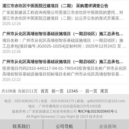
建设工程咨询有限公司2026年3月12日 附件1.湛江市赤坎区中医医院
的供应商参与本项目的采购需求调查活动，相关事宜如下：采购需求
等复印件。三、本公告期限：自2026年2月6日至2026年2月9日。四、
有法人资格的总公司（总所）出具给分公司的授权书，并提供总公司
湛江市赤坎区中医医院迁建项目（二期） 采购需求调查公告
迁建项目（二期）-医疗设备购置清单（更正后）.xlsx
调查的清单根据赤坎区中医医院的目标是要达到电子病历四级、互联
递交报价文件要求：1、报价文件资料（一式两份，每页加盖公章）：
（总所）和分公司的营业执照（执业许可证）复印件。已由总公司
广东富新建设工程咨询有限公司受湛江市赤坎区中医医院的委托，对
互通四级乙等，结合医院现有的信息化规划建设情况，基于专业的战
（1）法定代表人/负责人资格证明书、法定代表人/负责人授权委托
（总所）授权的，总公司（总所）取得的相关资质证书对分公司有
湛江市赤坎区中医医院迁建项目（二期）以公开公告的形式开展采购
略咨询规划方法，按照 “总体规划、分步建设、逐步推进”的建设思
书。（2）提供在中华人民共和国境内注册的法人或其他组织的营业执
效，法律法规或者行业另有规定的除外。）2）有依法缴纳税收和社会
需求调查，现邀请有能力提供合格货物及服务的供应商参与本项目的
2025-12-26
路，进行整体设计，在一期项目基础之上，制定本项目的建设内容，
照或事业单位法人证书或社会团体法人登记证书等复印件。（3）报价
保障资金的良好记录：提供2025年任意1个月缴纳税收的凭据证明材料
采购需求调查活动，相关事宜如下：一、采购需求调查的设备清单序
具体内容如下：1) 重构底层架构，实现业务互联互通；2) 满足电子病
表（详见附件1格式）。2、报价文件递交时间：2026年2月6日至2026
复印件；如依法免税的，应提供相关材料；提供2025年任意1个月社会
广州市从化区高埔创智谷基础设施项目（一期启动区）施工总承包中
号设备名称功能简述数量单价合计1脉动真空灭菌器1、环形加强筋结
历四级、互联互通四级乙等的要求；3) 满足医院信息化建设基本规
年2月9日，每天上午 09:00:00 至 12:00:00 ，下午 14:00:00 至 17:0
保障资金的凭据证明材料复印件；如依法不需要缴纳社会保障资金
项目名称：广州市从化区高埔创智谷基础设施项目（一期启动区）施
构，内壳SUS316不锈钢材料，厚度≥6mm，夹套SUS304不锈钢材料,
标结果公告
范、医院信息系统基本功能规范的要求；4) 为后期进一步信息化建设
0:00（北京时间，法定节假日除外）。3、报价截止时间：2026年2月
的，应提供相关材料。注：供应商在响应时，按规定提供信用承诺函
工总承包[项目编号:JG2025-10254]定标时间：2025年12月24日 至 2
厚度≥8mm。2、采用脉动、跨压脉动、正压脉动三种模式进行真空处
奠定坚实的可持续的基础。注：具体的采购需求调查清单请查看附件
9日17时00分（北京时间）。4、报价文件送达地点：广州市番禺区大
即可无需提交证明材料。3）具有良好的商业信誉和健全的财务会计制
025年12月24日公示时间：2025年12月24日 序号单位名称答辩因素得
2025-12-26
理。3、具有脉动真空、置换两种升温模式的灭菌方式。4、采用真空
1。二、需求调查的内容技术参数方案；相关产业发展；市场供给；同
石街迎宾路225号1003房。5、报价递交方式：现场递交或邮寄方式将
度：提供2024年财务状况报告或2025年任意1个月的财务状况报表复
分答辩因素得分总得分1广东省基础工程集团有限公司64.2014.7678.9
干燥和连续脉冲干燥结合的方式对灭菌后的器械进行干燥。5、配置冷
类采购项目历史成交信息；后续采购情况。三、文件获取方式、提交
报价文件在报价截止时间前送达规定地点。五、其他声明：本次征集
印件，或银行出具的资信证明材料复印件。注：供应商在响)时，按规
广州市从化区高埔创智谷基础设施项目（一期启动区）施工总承包中
62(主)中铁一局集团有限公司;(成)中铁(广州)投资发展有限公司76.401
锅预热、B&D测试、泄漏测试、PCD测试、A/D测试等测试模式。2台4
时间及方式1、有意愿参与调查的潜在供应商自行下载公告附件，按照
资料与供应商后续投标工作无直接关联，是否采纳相关数据，由我司
定提供信用承诺函即可无需提交证明材料。4）履行合同所必需的设备
投资项目代码2310-440117-04-01-790543投资项目名称广州市从化区
4.8891.283长大市政工程(广东)有限公司70.4014.9385.334中铁二局
标候选人公示
41000.00882000.00 2数字化X线摄影DR机1用途：具备数字透视、数
采购需求调查响应文件格式（附件2）填写，欢迎潜在供应商参与调
及招标人决定。六、招标代理联系方式：1、采购代理机构：广东富新
和专业技术能力：提供履行合同所必需的设备和专业技术能力的证明
高埔创智谷基础设施项目招标项目名称广州市从化区高埔创智谷基础
集团有限公司0.0014.7214.725河南立哲建设工程有限公司59.0014.68
字点片摄影和数字DR摄影功能，利用它可以进行胸部和腹部透视、泌
查。2、参与的供应商请于2026年2月14日17时30分前递交采购需求调
建设工程咨询有限公司2、地址：广州市番禺区大石街迎宾路225号10
材料。注：供应商在响应时，按规定提供信用承诺函即可无需提交证
设施项目（一期启动区）施工总承包标段（包）名称广州市从化区高
2025-12-22
73.686重庆乾和建筑工程有限公司55.0014.7769.77 中标人：(主)中铁
尿生殖系统造影、下肢静脉等多种造影；可以进行头颅、胸部、腹部
查响应文件。文件要求如下：2.1采购需求调查响应文件须提供纸质版
03房3、联系人：黄工、叶工4、联系电话：020-8363417
明材料。5）参加采购活动前3年内，在经营活动中没有重大违法记
埔创智谷基础设施项目（一期启动区）施工总承包公示名称广州市从
一局集团有限公司;(成)中铁(广州)投资发展有限公司中标价：中标总价
和四肢等部位的DR摄影2.主逆变频率≥490kHz3.球管机头大尺寸触控
一式二份，电子版一份（可编辑的WORD版)。2.2纸质版采购需求调
5 2026年2月6日（采购需求）陆丰市第二人民
录：参照投标（报价）函相关承诺格式内容。重大违法记录，是指供
共108条 当前2/11页
首页
前一页
1
2
3
4
5
···
后一页
尾页
化区高埔创智谷基础设施项目（一期启动区）施工总承包中标候选人
12176.664829万元项目负责人： 杨博 根据《中华人民共和国招标投
屏具备：人体图形化模块、3D摆位指示（医生选择需要拍摄的部位，
查响应文件需邮寄到：广州市番禺区大石街迎宾路225号时代商厦A栋
医院信息系统运维服务项目.pdf附件1 报价表.xlsx
应商因违法经营受到刑事处罚或者责令停产停业、吊销许可证或者执
公示开标日期2025-12-18 10:00:00评标情况本项目评标结果如下：本
标法实施条例》第六十条规定，投标人或者其他利害关系人认为招标
自动生成摆位示意图，引导病人快速完成摆位）、进行双向传输患者
10楼1003房（邮费自付），叶先生/18022441639。2.3电子版采购需
照、较大数额罚款等行政处罚。（根据财库〔2022〕3号文，“较大数
电话：020-83634175 | 传真：020-83634175 | 邮箱：gdfx2000221@163.com
项目评标结果如下： 序号投标单位投标报价(元)统一社会信用代码后
投标活动不符合法律、行政法规规定的，可以自公示之日起10日内向
体位协议。4.球管上下升降范围大，轻松满足膝关节、踝关节等低位摄
求调查响应文件可发送至fxgs988@126.com，邮件主题及电子文件命
地址：广州市番禺区大石街迎宾路225号1003房
额罚款”认定为200万元以上的罚款，法律、行政法规以及国务院有关
4位(除校验码外)1重庆乾和建筑工程有限公司122391251.284463H2
有关行政监督部门投诉。投诉应当递交投诉书，投诉书的内容应符合
影的要求。1台2575000.002575000.003医用磁共振成像设备1.5T(M
名为“XX公司+湛江市赤坎区中医医院迁建项目（二期）—医院信息化
版权所有 | 广东富新建设工程咨询有限公司
粤ICP备2023020845号-1
部门明确规定相关领域“较大数额罚款”标准高于200万元的，从其规
(主)中铁一局集团有限公司;(成)中铁(广州)投资发展有限公司1217666
《工程建设项目招标投标活动投诉处理办法》（7部委第11号令）第七
RI)（含水冷机、医用显示器、铁磁探测系统、无磁高压注射器、无磁
系统建设。注：采购需求调查响应文件（含电子版）必须于2026年2月
All Right Servered | Copy Right @ 2023 技术支持
定）。注：供应商在响应时，按规定提供信用承诺函即可无需提交证
48.29(主)2345A(成)86D4W3中铁二局集团有限公司118863548.46KR
条的规定。· · 招标投标监督部门：广州市从化区建设工程技术中心
轮椅、无磁灭火器、无磁移动床、无磁紫外线空气层流消毒器）1、M
14日17时30分前送达，在此时间后送达的响应文件将被拒收。四、采
明材料。2、本项目特定的资格要求：1)供应商未被列入“信用中国”网
7X34河南立哲建设工程有限公司122836737.595050H5广东省基础工
联系我们
公司导航
企业咨询
· 联系地址：广州市从化区街口街河滨南路碧溪一巷3幢2层· 联系电
R（磁共振成像）是医学影像检查技术，主要用于以下用途： 神经系
购代理机构信息1、名称：广东富新建设工程咨询有限公司2、项目联