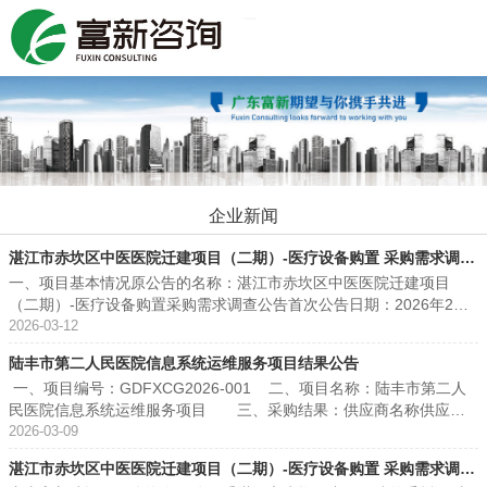
Toggle navigation
企业新闻
湛江市赤坎区中医医院迁建项目（二期）-医疗设备购置 采购需求调查
一、项目基本情况原公告的名称：湛江市赤坎区中医医院迁建项目
更正公告
（二期）-医疗设备购置采购需求调查公告首次公告日期：2026年2月2
7日二、更正内容（一）参数、价格更正内容如下：1、医疗设备购置-
2026-03-12
医疗设备，序号88“医用纯水机（1.5L）”，其规格由1.5L更正为1.5
陆丰市第二人民医院信息系统运维服务项目结果公告
T。2、医疗设备购置-医疗设备，序号181“医用纯水机(300ML)”，其规
一、项目编号：GDFXCG2026-001 二、项目名称：陆丰市第二人
格由300ML更正为300L。3、医疗设备购置-手术器械，序号6“弯有牙
民医院信息系统运维服务项目 三、采购结果：供应商名称供应商
血管钳（科卡20、22）”，其规格由“用于日常开展手术00，弯，全
地址中标（成交）金额中国联合网络通信有限公司汕尾市分公司汕尾
2026-03-09
齿，有钩”更正为“用于日常开展手术200，弯，全齿，有钩”。4、医疗
市城区振业路联通大厦799,800.00元 四、主要标的信息：服务类（中
设备购置-手术器械，序号11“复位巾钳（16、18、20）-用于日常开展
湛江市赤坎区中医医院迁建项目（二期）-医疗设备购置 采购需求调查
国联合网络通信有限公司汕尾市分公司）序号标的名称服务范围服务
手术155，带尖”，其单价由591.00元/个更正为560.00元/个。5、医疗